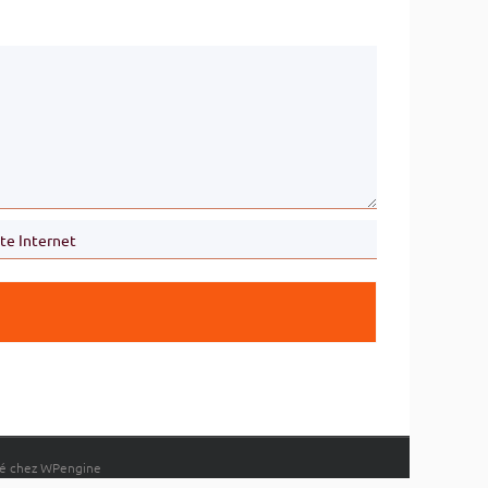
rgé chez WPengine