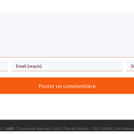
6 |
IL&DI
| Tous droits réservés | IL&DI 27bis Bd Diderot - 75012 PARIS | Site hébe