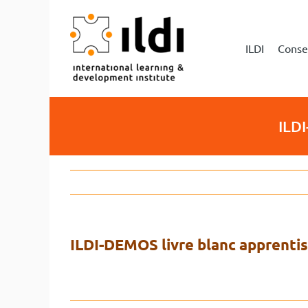
Passer
au
contenu
ILDI
Conse
ILDI
ILDI-DEMOS livre blanc apprenti