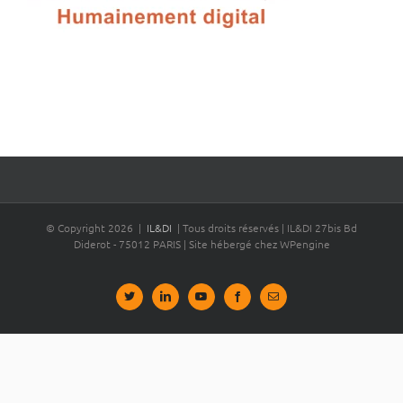
© Copyright
2026 |
IL&DI
| Tous droits réservés | IL&DI 27bis Bd
Diderot - 75012 PARIS | Site hébergé chez WPengine
Bluesky
LinkedIn
YouTube
Facebook
Email