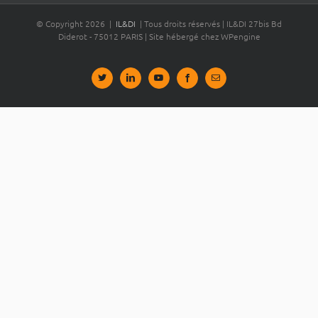
© Copyright
2026 |
IL&DI
| Tous droits réservés | IL&DI 27bis Bd
Diderot - 75012 PARIS | Site hébergé chez WPengine
Bluesky
LinkedIn
YouTube
Facebook
Email