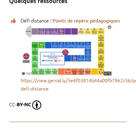
Quelques ressources
Défi distance !
Points de repère pédagogiques
https://view.genial.ly/5e6f03814b44a00fb7962c56/p
defi-distance
CC-
BY-NC